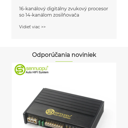
Odporúčania noviniek
Ktorý subwoofer automobilu by ste si
mali zvoliť?
Vidieť viac >>