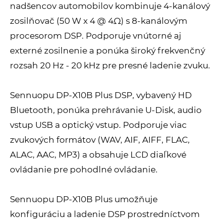
nadšencov automobilov kombinuje 4-kanálový
zosilňovač (50 W x 4 @ 4Ω) s 8-kanálovým
procesorom DSP. Podporuje vnútorné aj
externé zosilnenie a ponúka široký frekvenčný
rozsah 20 Hz - 20 kHz pre presné ladenie zvuku.
Sennuopu DP-X10B Plus DSP, vybavený HD
Bluetooth, ponúka prehrávanie U-Disk, audio
vstup USB a optický vstup. Podporuje viac
zvukových formátov (WAV, AIF, AIFF, FLAC,
ALAC, AAC, MP3) a obsahuje LCD diaľkové
ovládanie pre pohodlné ovládanie.
Sennuopu DP-X10B Plus umožňuje
konfiguráciu a ladenie DSP prostredníctvom