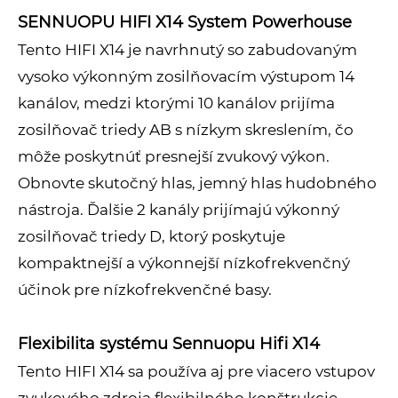
SENNUOPU HIFI X14 System Powerhouse
Tento HIFI X14 je navrhnutý so zabudovaným
vysoko výkonným zosilňovacím výstupom 14
kanálov, medzi ktorými 10 kanálov prijíma
zosilňovač triedy AB s nízkym skreslením, čo
môže poskytnúť presnejší zvukový výkon.
Obnovte skutočný hlas, jemný hlas hudobného
nástroja. Ďalšie 2 kanály prijímajú výkonný
zosilňovač triedy D, ktorý poskytuje
kompaktnejší a výkonnejší nízkofrekvenčný
účinok pre nízkofrekvenčné basy.
Flexibilita systému Sennuopu Hifi X14
Tento HIFI X14 sa používa aj pre viacero vstupov