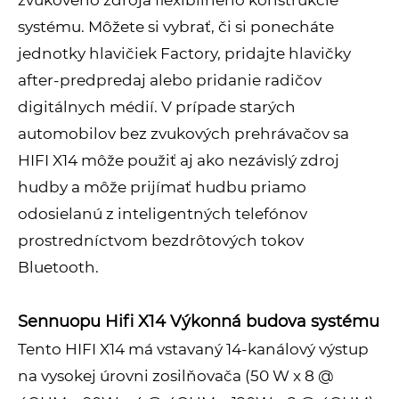
zvukového zdroja flexibilného konštrukcie
systému. Môžete si vybrať, či si ponecháte
jednotky hlavičiek Factory, pridajte hlavičky
after-predpredaj alebo pridanie radičov
digitálnych médií. V prípade starých
automobilov bez zvukových prehrávačov sa
HIFI X14 môže použiť aj ako nezávislý zdroj
hudby a môže prijímať hudbu priamo
odosielanú z inteligentných telefónov
prostredníctvom bezdrôtových tokov
Bluetooth.
Sennuopu Hifi X14 Výkonná budova systému
Tento HIFI X14 má vstavaný 14-kanálový výstup
na vysokej úrovni zosilňovača (50 W x 8 @