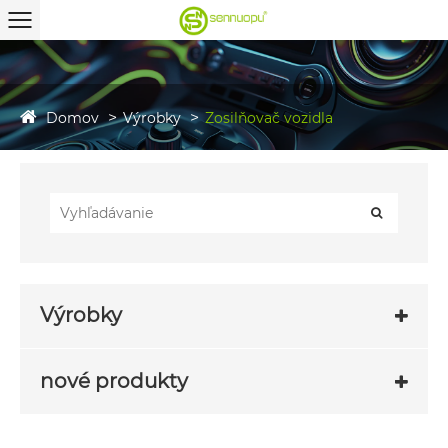
Domov
Výrobky
Zosilňovač vozidla
Výrobky
nové produkty