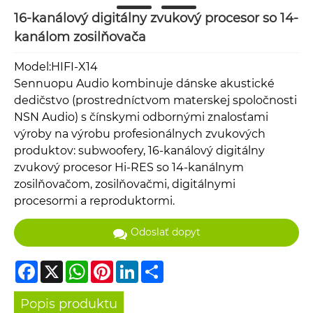
16-kanálový digitálny zvukový procesor so 14-
kanálom zosilňovača
Model:HIFI-X14
Sennuopu Audio kombinuje dánske akustické
dedičstvo (prostredníctvom materskej spoločnosti
NSN Audio) s čínskymi odbornými znalosťami
výroby na výrobu profesionálnych zvukových
produktov: subwoofery, 16-kanálový digitálny
zvukový procesor Hi-RES so 14-kanálnym
zosilňovačom, zosilňovačmi, digitálnymi
procesormi a reproduktormi.
Odoslať dopyt
Facebook
X
WhatsApp
Pinterest
LinkedIn
Share
Popis produktu