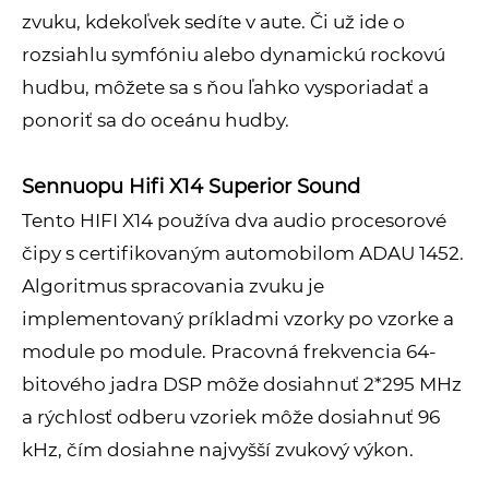
zvuku, kdekoľvek sedíte v aute. Či už ide o
rozsiahlu symfóniu alebo dynamickú rockovú
hudbu, môžete sa s ňou ľahko vysporiadať a
ponoriť sa do oceánu hudby.
Sennuopu Hifi X14 Superior Sound
Tento HIFI X14 používa dva audio procesorové
čipy s certifikovaným automobilom ADAU 1452.
Algoritmus spracovania zvuku je
implementovaný príkladmi vzorky po vzorke a
module po module. Pracovná frekvencia 64-
bitového jadra DSP môže dosiahnuť 2*295 MHz
a rýchlosť odberu vzoriek môže dosiahnuť 96
kHz, čím dosiahne najvyšší zvukový výkon.