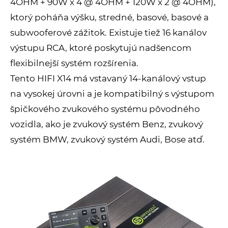
4OHM + 90W x 4 @ 4OHM + 120W x 2 @ 4OHM),
ktorý poháňa výšku, stredné, basové, basové a
subwooferové zážitok. Existuje tiež 16 kanálov
výstupu RCA, ktoré poskytujú nadšencom
flexibilnejší systém rozšírenia.
Tento HIFI X14 má vstavaný 14-kanálový vstup
na vysokej úrovni a je kompatibilný s výstupom
špičkového zvukového systému pôvodného
vozidla, ako je zvukový systém Benz, zvukový
systém BMW, zvukový systém Audi, Bose atď.