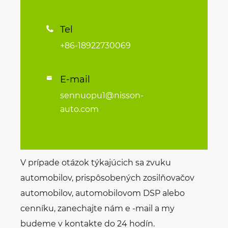
Tel

+86-18922730069
E-mail

sennuopu1@nisson-
auto.com
V prípade otázok týkajúcich sa zvuku
automobilov, prispôsobených zosilňovačov
automobilov, automobilovom DSP alebo
cenníku, zanechajte nám e -mail a my
budeme v kontakte do 24 hodín.