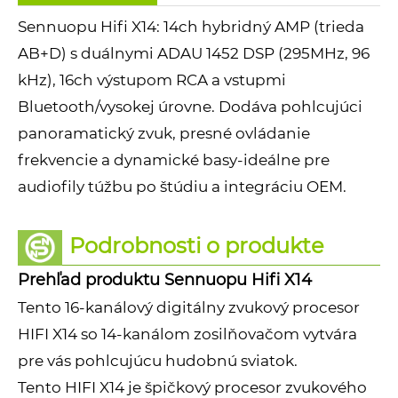
Sennuopu Hifi X14: 14ch hybridný AMP (trieda
AB+D) s duálnymi ADAU 1452 DSP (295MHz, 96
kHz), 16ch výstupom RCA a vstupmi
Bluetooth/vysokej úrovne. Dodáva pohlcujúci
panoramatický zvuk, presné ovládanie
frekvencie a dynamické basy-ideálne pre
audiofily túžbu po štúdiu a integráciu OEM.
Podrobnosti o produkte
Prehľad produktu Sennuopu Hifi X14
Tento 16-kanálový digitálny zvukový procesor
HIFI X14 so 14-kanálom zosilňovačom vytvára
pre vás pohlcujúcu hudobnú sviatok.
Tento HIFI X14 je špičkový procesor zvukového