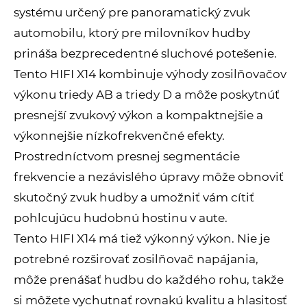
systému určený pre panoramatický zvuk
automobilu, ktorý pre milovníkov hudby
prináša bezprecedentné sluchové potešenie.
Tento HIFI X14 kombinuje výhody zosilňovačov
výkonu triedy AB a triedy D a môže poskytnúť
presnejší zvukový výkon a kompaktnejšie a
výkonnejšie nízkofrekvenčné efekty.
Prostredníctvom presnej segmentácie
frekvencie a nezávislého úpravy môže obnoviť
skutočný zvuk hudby a umožniť vám cítiť
pohlcujúcu hudobnú hostinu v aute.
Tento HIFI X14 má tiež výkonný výkon. Nie je
potrebné rozširovať zosilňovač napájania,
môže prenášať hudbu do každého rohu, takže
si môžete vychutnať rovnakú kvalitu a hlasitosť