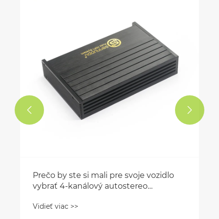
Robí subwoofer automobilu rozdiel?
Vidieť viac >>

