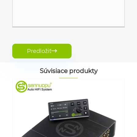
Predložiť

Súvisiace produkty
Audio zosilňovač 8 CH s procesorom 10
ch DSP
Vidieť viac >>