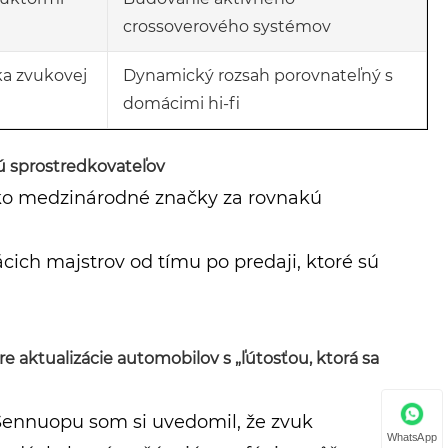
crossoverového systémov
ka zvukovej
Dynamický rozsah porovnateľný s
domácimi hi-fi
jú sprostredkovateľov
ako medzinárodné značky za rovnakú
ich majstrov od tímu po predaji, ktoré sú
e aktualizácie automobilov s „ľútosťou, ktorá sa
Sennuopu som si uvedomil, že zvuk
WhatsApp