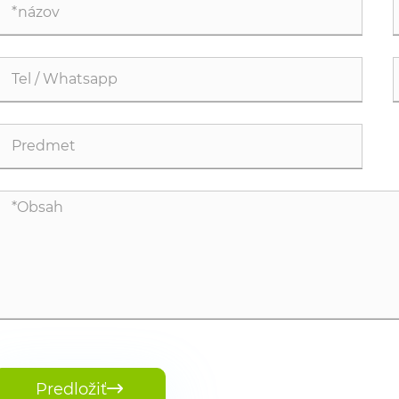
Predložiť
