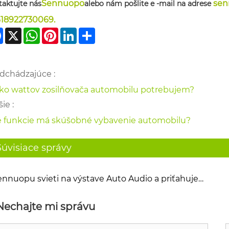
Sennuopo
sen
taktujte nás
alebo nám pošlite e -mail na adrese
618922730069
.
Facebook
X
WhatsApp
Pinterest
LinkedIn
Share
dchádzajúce :
ko wattov zosilňovača automobilu potrebujem?
ie :
 funkcie má skúšobné vybavenie automobilu?
Súvisiace správy
ennuopu svieti na výstave Auto Audio a priťahuje
ornosť inovatívnymi výrobkami.
Nechajte mi správu