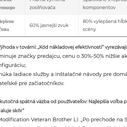
zosilňovača
komponentov
ennuopo
80% vylepšená hĺb
lepšenie
60% jasnejší zvuk
scény
činku
 Výhoda v továrni: „Kód nákladovej efektívnosti“ vyrezáva
iminuje značky predajcu, cenu o 30%-50% nižšie 
figuráciu;
úka ladiace služby a inštalačné návody pre domác
ateľské pre začiatočníkov.
Skutočná spätná väzba od používateľov: Najlepšia voľba pr
taluje skôr“
odification Veteran Brother Li: „Po prechode na 