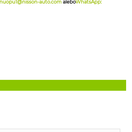
nuopu1@nisson-auto.com
alebo
WhatsApp: