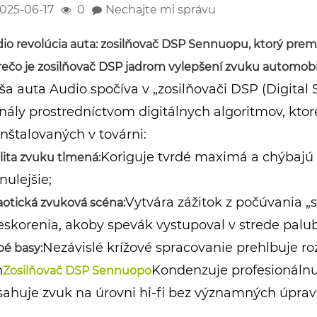
025-06-17
0
Nechajte mi správu
io revolúcia auta: zosilňovač DSP Sennuopu, ktorý prem
Prečo je zosilňovač DSP jadrom vylepšení zvuku automob
a auta Audio spočíva v „zosilňovači DSP (Digital 
nály prostredníctvom digitálnych algoritmov, ktoré
nštalovaných v továrni:
Koriguje tvrdé maximá a chýbajú
lita zvuku tlmená:
nulejšie;
Vytvára zážitok z počúvania 
otická zvuková scéna:
eskorenia, akoby spevák vystupoval v strede palu
Nezávislé krížové spracovanie prehlbuje ro
bé basy:
n
Kondenzuje profesionálnu
Zosilňovač DSP Sennuopo
sahuje zvuk na úrovni hi-fi bez významných úprav