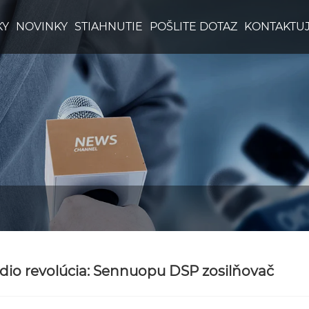
KY
NOVINKY
STIAHNUTIE
POŠLITE DOTAZ
KONTAKTUJ
dio revolúcia: Sennuopu DSP zosilňovač