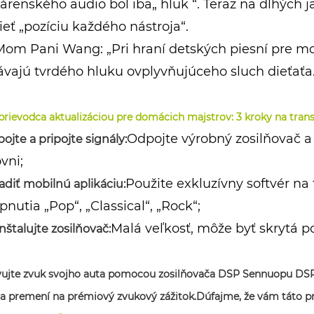
árenského audio bol iba„ hluk “. Teraz na dlhých
ieť „pozíciu každého nástroja“.
m Pani Wang: „Pri hraní detských piesní pre moje
vajú tvrdého hluku ovplyvňujúceho sluch dieťaťa.
Sprievodca aktualizáciou pre domácich majstrov: 3 kroky na tra
Odpojte výrobný zosilňovač a
ojte a pripojte signály:
vni;
Použite exkluzívny softvér n
adiť mobilnú aplikáciu:
pnutia „Pop“, „Classical“, „Rock“;
Malá veľkosť, môže byť skrytá p
nštalujte zosilňovač:
vujte zvuk svojho auta pomocou zosilňovača DSP Sennuopu DSP 
da premení na prémiový zvukový zážitok.
Dúfajme, že vám táto pr