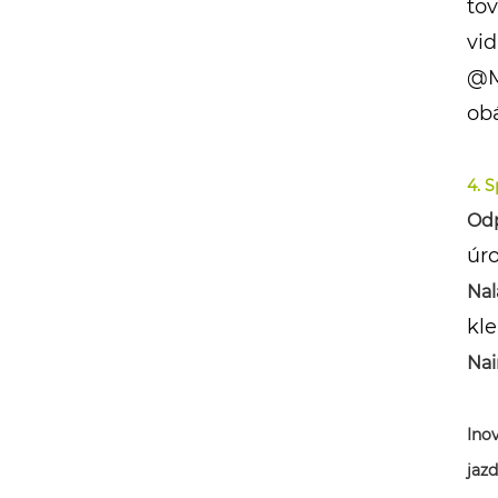
tov
vid
@Mo
obá
4. 
Odp
úro
Nal
kle
Nai
Ino
jaz