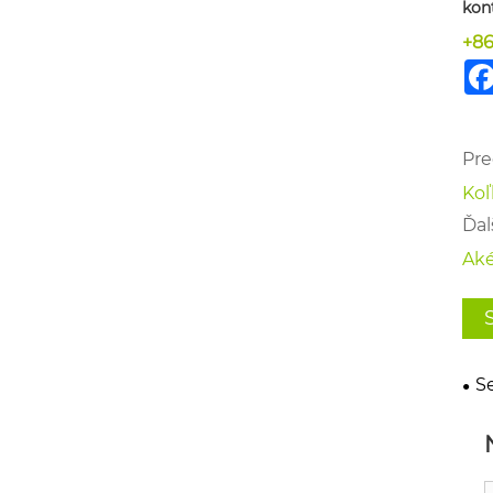
kon
+8
Pre
Koľ
Ďalš
Aké
S
poz