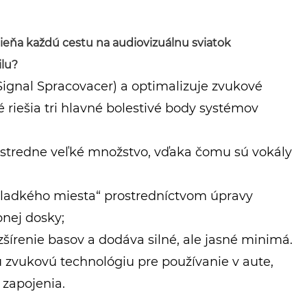
ieňa každú cestu na audiovizuálnu sviatok
ilu?
Signal Spracovacer) a optimalizuje zvukové
 riešia tri hlavné bolestivé body systémov
 stredne veľké množstvo, vďaka čomu sú vokály
„sladkého miesta“ prostredníctvom úpravy
bnej dosky;
zšírenie basov a dodáva silné, ale jasné minimá.
 zvukovú technológiu pre používanie v aute,
 zapojenia.