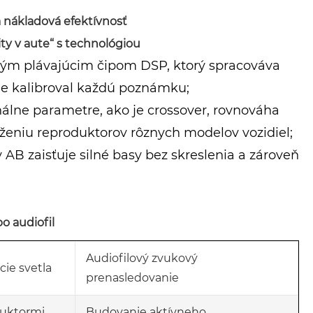
a nákladová efektívnosť
ity v aute“ s technológiou
vým plávajúcim čipom DSP, ktorý spracováva
sne kalibroval každú poznámku;
álne parametre, ako je crossover, rovnováha
ženiu reproduktorov rôznych modelov vozidiel;
AB zaisťuje silné basy bez skreslenia a zároveň
po audiofil
Audiofilový zvukový
ie svetla
prenasledovanie
duktormi
Budovanie aktívneho