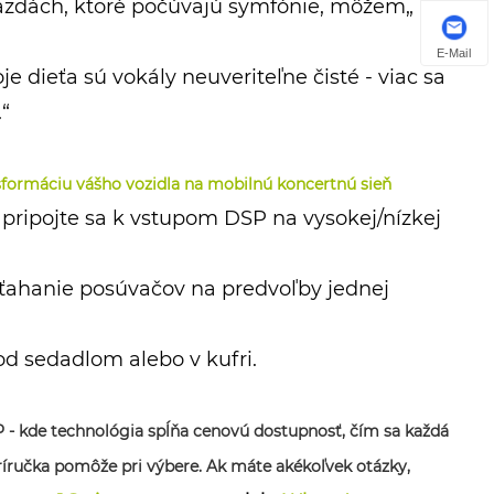
 jazdách, ktoré počúvajú symfónie, môžem„
E-Mail
 dieťa sú vokály neuveriteľne čisté - viac sa
“
nsformáciu vášho vozidla na mobilnú koncertnú sieň
 pripojte sa k vstupom DSP na vysokej/nízkej
a ťahanie posúvačov na predvoľby jednej
od sedadlom alebo v kufri.
- kde technológia spĺňa cenovú dostupnosť, čím sa každá
íručka pomôže pri výbere. Ak máte akékoľvek otázky,