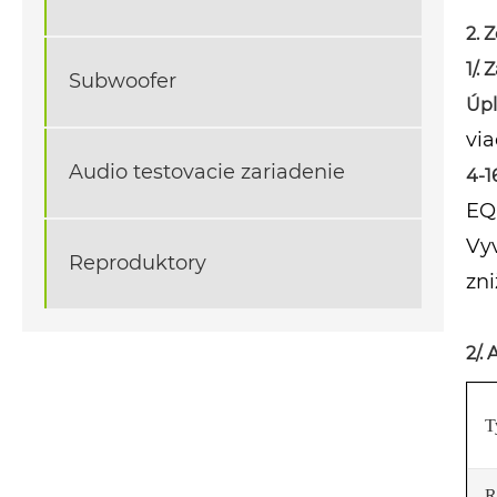
2. 
1/.
Subwoofer
Úpl
via
Audio testovacie zariadenie
4-1
EQ 
Vyv
Reproduktory
zni
2/.
T
R