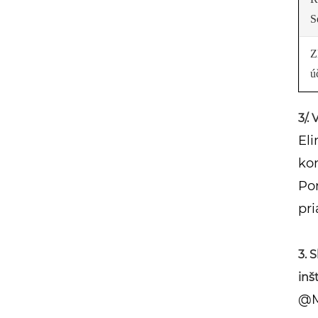
S
Z
ú
3/.
El
kon
Pon
pri
3. 
inš
@M