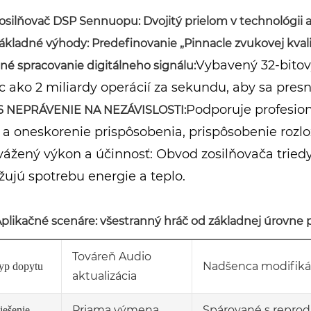
Zosilňovač DSP Sennuopu: Dvojitý prielom v technológii 
 Základné výhody: Predefinovanie „Pinnacle zvukovej kval
Vybavený 32-bito
né spracovanie digitálneho signálu:
c ako 2 miliardy operácií za sekundu, aby sa pre
Podporuje profesion
6 NEPRÁVENIE NA NEZÁVISLOSTI:
a oneskorenie prispôsobenia, prispôsobenie rozlo
ážený výkon a účinnosť: Obvod zosilňovača triedy 
žujú spotrebu energie a teplo.
 Aplikačné scenáre: všestranný hráč od základnej úrovne 
Továreň Audio
Nadšenca modifikác
yp dopytu
aktualizácia
Priama výmena
Spárované s repro
iešenie