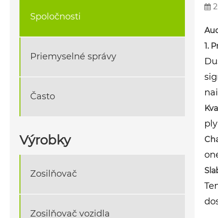
2
Spoločnosti
Aud
1. 
Priemyselné správy
Duš
sig
nai
Často
Kva
ply
Výrobky
Cha
on
Sla
Zosilňovač
Te
do
Zosilňovač vozidla